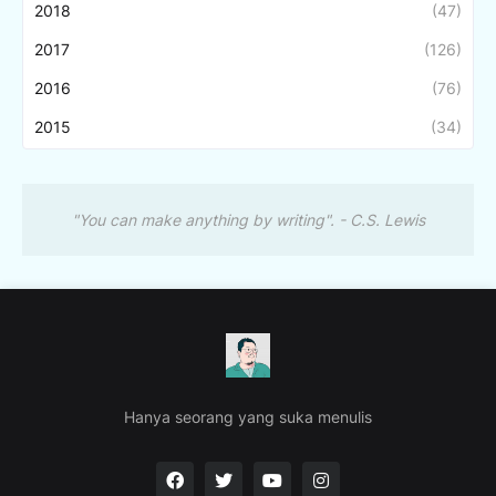
2018
(47)
2017
(126)
2016
(76)
2015
(34)
"You can make anything by writing". - C.S. Lewis
Hanya seorang yang suka menulis