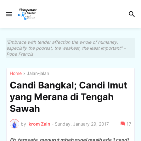
“Embrace with tender affection the whole of humanity,
especially the poorest, the weakest, the least important" -
Pope Francis
Home
Jalan-jalan
Candi Bangkal; Candi Imut
yang Merana di Tengah
Sawah
by
Ikrom Zain
-
Sunday, January 29, 2017
17
Eh, ternyata, menurut mbah gugel masih ada 1 candi