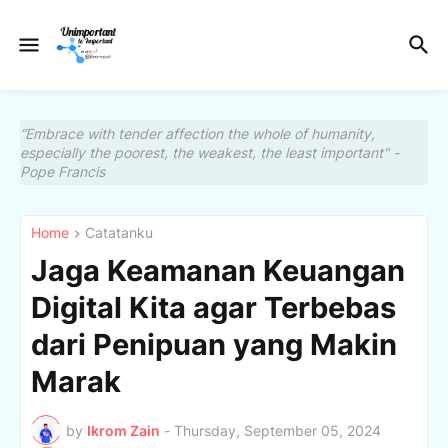
“Embrace with tender affection the whole of humanity,
especially the poorest, the weakest, the least important" -
Pope Francis
Home
Catatanku
Jaga Keamanan Keuangan
Digital Kita agar Terbebas
dari Penipuan yang Makin
Marak
by
Ikrom Zain
-
Thursday, September 05, 2024