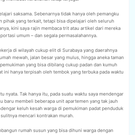
pelajari saksama. Sebenarnya tidak hanya oleh pemangku
hak yang terkait, tetapi bisa dipelajari oleh seluruh
a, kini saya rajin membaca trit atau artikel dari mereka
sportasi umum – dan segala permasalahannya.
ekerja di wilayah cukup elit di Surabaya yang daerahnya
i rumah mewah, jalan besar yang mulus, hingga aneka taman
a pemukiman yang bisa dibilang cukup padan dan kumuh
at ini hanya terpisah oleh tembok yang terbuka pada waktu
egitu nyata. Tak hanya itu, pada suatu waktu saya mendengar
u baru membeli beberapa unit apartemen yang tak jauh
 mendengar keluh kesah warga di pemukiman padat penduduk
sulitnya mencari kontrakan murah.
mbangun rumah susun yang bisa dihuni warga dengan