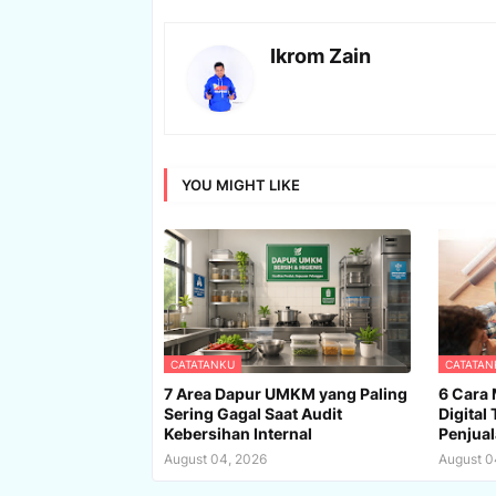
Ikrom Zain
YOU MIGHT LIKE
CATATANKU
CATATAN
7 Area Dapur UMKM yang Paling
6 Cara 
Sering Gagal Saat Audit
Digita
Kebersihan Internal
Penjua
August 04, 2026
August 0