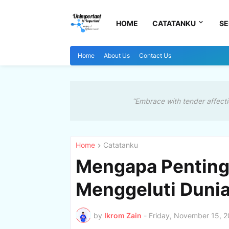
HOME
CATATANKU
SE
Home
About Us
Contact Us
“Embrace with tender affecti
Home
Catatanku
Mengapa Penting 
Menggeluti Dunia
by
Ikrom Zain
-
Friday, November 15, 