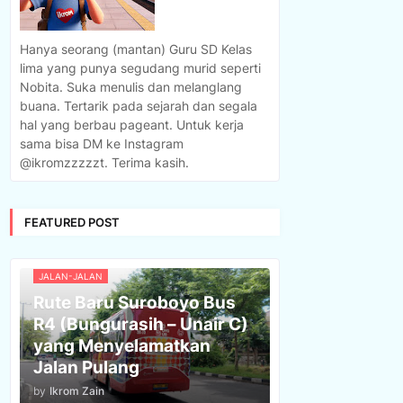
Hanya seorang (mantan) Guru SD Kelas
lima yang punya segudang murid seperti
Nobita. Suka menulis dan melanglang
buana. Tertarik pada sejarah dan segala
hal yang berbau pageant. Untuk kerja
sama bisa DM ke Instagram
@ikromzzzzzt. Terima kasih.
FEATURED POST
JALAN-JALAN
Rute Baru Suroboyo Bus
R4 (Bungurasih – Unair C)
yang Menyelamatkan
Jalan Pulang
by
Ikrom Zain