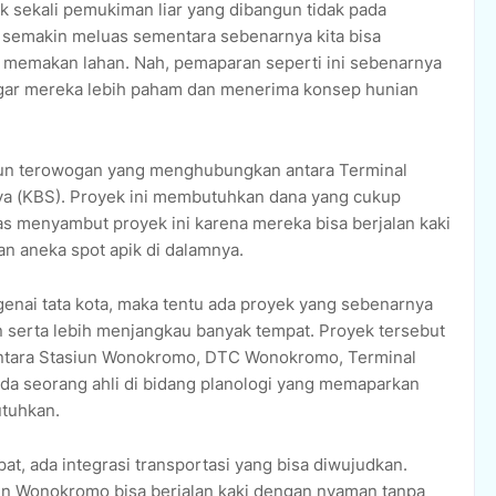
k sekali pemukiman liar yang dibangun tidak pada
 semakin meluas sementara sebenarnya kita bisa
memakan lahan. Nah, pemaparan seperti ini sebenarnya
 agar mereka lebih paham dan menerima konsep hunian
ngun terowogan yang menghubungkan antara Terminal
a (KBS). Proyek ini membutuhkan dana yang cukup
ias menyambut proyek ini karena mereka bisa berjalan kaki
n aneka spot apik di dalamnya.
enai tata kota, maka tentu ada proyek yang sebenarnya
n serta lebih menjangkau banyak tempat. Proyek tersebut
ntara Stasiun Wonokromo, DTC Wonokromo, Terminal
da seorang ahli di bidang planologi yang memaparkan
utuhkan.
t, ada integrasi transportasi yang bisa diwujudkan.
iun Wonokromo bisa berjalan kaki dengan nyaman tanpa