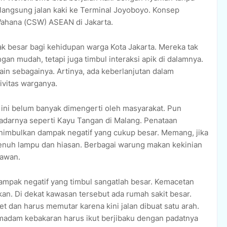
langsung jalan kaki ke Terminal Joyoboyo. Konsep
Wahana (CSW) ASEAN di Jakarta.
besar bagi kehidupan warga Kota Jakarta. Mereka tak
an mudah, tetapi juga timbul interaksi apik di dalamnya.
lain sebagainya. Artinya, ada keberlanjutan dalam
ivitas warganya.
i belum banyak dimengerti oleh masyarakat. Pun
adarnya seperti Kayu Tangan di Malang. Penataan
imbulkan dampak negatif yang cukup besar. Memang, jika
penuh lampu dan hiasan. Berbagai warung makan kekinian
tawan.
 dampak negatif yang timbul sangatlah besar. Kemacetan
ekan. Di dekat kawasan tersebut ada rumah sakit besar.
 dan harus memutar karena kini jalan dibuat satu arah.
emadam kebakaran harus ikut berjibaku dengan padatnya