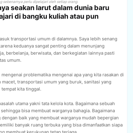
g sebenarnya perlu dipelajari oleh setiap orang.
aya seakan larut dalam dunia baru
jari di bangku kuliah atau pun
masuk transportasi umum di dalamnya. Saya lebih senang
karena keduanya sangat penting dalam menunjang
ja, berbelanja, berwisata, dan berkegiatan lainnya pasti
itas umum.
h mengenai problematika mengenai apa yang kita rasakan di
n macet, transportasi umum yang buruk, sanitasi yang
tempat kita tinggal.
salah utama yakni tata kelola kota. Bagaimana sebuah
ni sehingga bisa membuat warganya bahagia. Bagaimana
ung dengan baik yang membuat warganya mudah bepergian
emiliki banyak ruang terbuka yang bisa dimanfaatkan siapa
ang membuat kerukunan tetap terjaga.