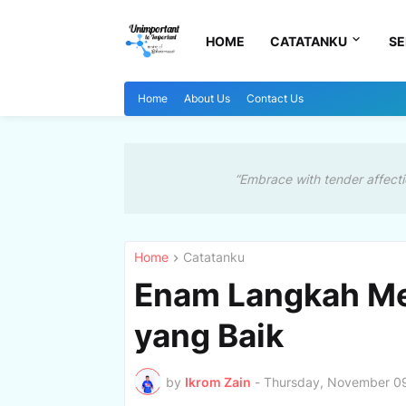
HOME
CATATANKU
SE
Home
About Us
Contact Us
“Embrace with tender affecti
Home
Catatanku
Enam Langkah Men
yang Baik
by
Ikrom Zain
-
Thursday, November 09