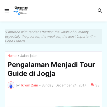
“Embrace with tender affection the whole of humanity,
especially the poorest, the weakest, the least important" -
Pope Francis
Home
Jalan-jalan
Pengalaman Menjadi Tour
Guide di Jogja
by
Ikrom Zain
-
Sunday, December 24, 2017
38