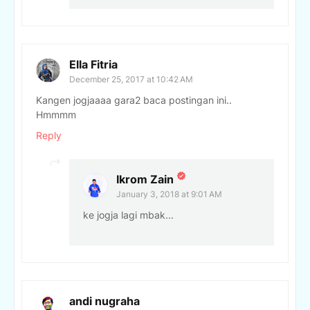
Ella Fitria
December 25, 2017 at 10:42 AM
Kangen jogjaaaa gara2 baca postingan ini..
Hmmmm
Reply
Ikrom Zain
January 3, 2018 at 9:01 AM
ke jogja lagi mbak...
andi nugraha