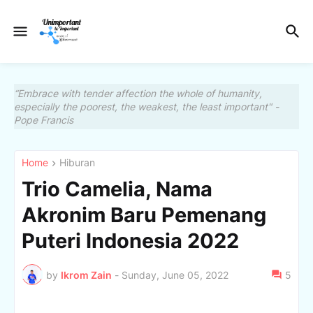
“Embrace with tender affection the whole of humanity,
especially the poorest, the weakest, the least important" -
Pope Francis
Home
Hiburan
Trio Camelia, Nama
Akronim Baru Pemenang
Puteri Indonesia 2022
by
Ikrom Zain
-
Sunday, June 05, 2022
5