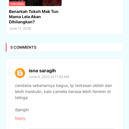
HIBURAN
Benarkah Tokoh Mak Tun
Mama Lela Akan
Dihilangkan?
June 11, 2026
5 COMMENTS
isna saragih
June 6, 2022 at 11:55 AM
cendana sebenarnya bagus, tp terkesan oldish dan
lebih maskulin, kalo camelia berasa lebih feminin di
telinga
djangki
Reply