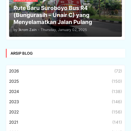
Rute Baru Suroboyo Bus R4
(Bungurasih – Unair C) yang
Menyelamatkan Jalan Pulang
by
Ikrom Zain
-
Thursday, January 02, 2025
ARSIP BLOG
2026
(72)
2025
(150)
2024
(138)
2023
(146)
2022
(156)
2021
(141)