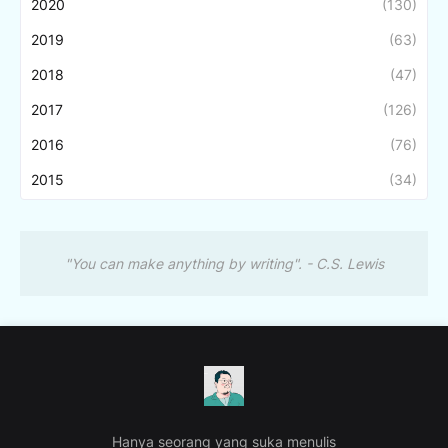
2020
(130)
2019
(63)
2018
(47)
2017
(126)
2016
(76)
2015
(34)
"You can make anything by writing". - C.S. Lewis
Hanya seorang yang suka menulis