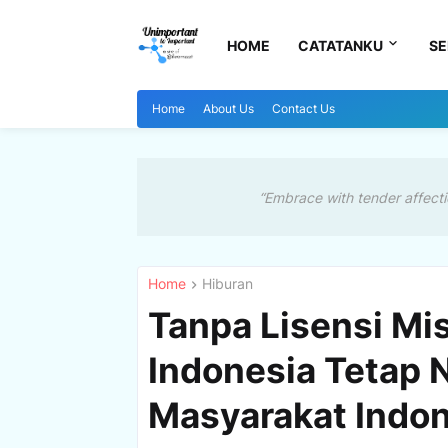
HOME
CATATANKU
SE
Home
About Us
Contact Us
“Embrace with tender affecti
Home
Hiburan
Tanpa Lisensi Mis
Indonesia Tetap N
Masyarakat Indon