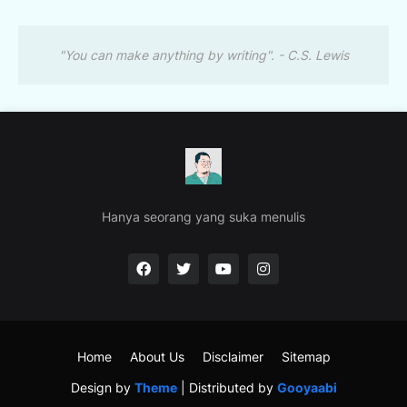
"You can make anything by writing". - C.S. Lewis
Hanya seorang yang suka menulis
Home
About Us
Disclaimer
Sitemap
Design by
Theme
| Distributed by
Gooyaabi