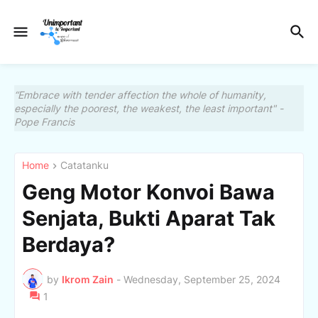
“Embrace with tender affection the whole of humanity,
especially the poorest, the weakest, the least important" -
Pope Francis
Home
Catatanku
Geng Motor Konvoi Bawa
Senjata, Bukti Aparat Tak
Berdaya?
by
Ikrom Zain
-
Wednesday, September 25, 2024
1