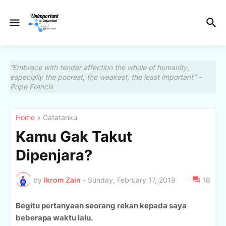
“Embrace with tender affection the whole of humanity,
especially the poorest, the weakest, the least important" -
Pope Francis
Home
Catatanku
Kamu Gak Takut
Dipenjara?
by
Ikrom Zain
-
Sunday, February 17, 2019
16
Begitu pertanyaan seorang rekan kepada saya
beberapa waktu lalu.