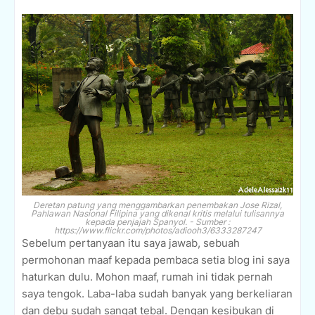
Deretan patung yang menggambarkan penembakan Jose Rizal,
Pahlawan Nasional Filipina yang dikenal kritis melalui tulisannya
kepada penjajah Spanyol. - Sumber :
https://www.flickr.com/photos/adiooh3/6333287247
Sebelum pertanyaan itu saya jawab, sebuah
permohonan maaf kepada pembaca setia blog ini saya
haturkan dulu. Mohon maaf, rumah ini tidak pernah
saya tengok. Laba-laba sudah banyak yang berkeliaran
dan debu sudah sangat tebal. Dengan kesibukan di