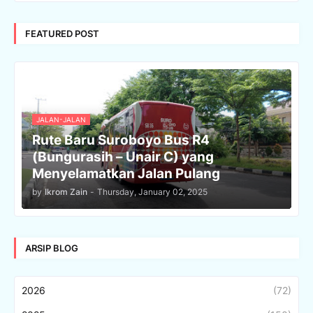
FEATURED POST
JALAN-JALAN
Rute Baru Suroboyo Bus R4
(Bungurasih – Unair C) yang
Menyelamatkan Jalan Pulang
by
Ikrom Zain
-
Thursday, January 02, 2025
ARSIP BLOG
2026
(72)