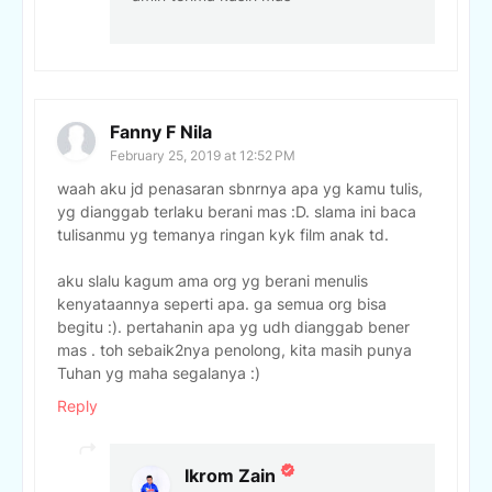
Fanny F Nila
February 25, 2019 at 12:52 PM
waah aku jd penasaran sbnrnya apa yg kamu tulis,
yg dianggab terlaku berani mas :D. slama ini baca
tulisanmu yg temanya ringan kyk film anak td.
aku slalu kagum ama org yg berani menulis
kenyataannya seperti apa. ga semua org bisa
begitu :). pertahanin apa yg udh dianggab bener
mas . toh sebaik2nya penolong, kita masih punya
Tuhan yg maha segalanya :)
Reply
Ikrom Zain