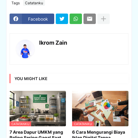
Tags
Catatanku
Facebook
Ikrom Zain
YOU MIGHT LIKE
CATATANKU
CATATANKU
7 Area Dapur UMKM yang
6 Cara Mengurangi Biaya
Paling Sering Gagal Saat
Iklan Digital Tanpa