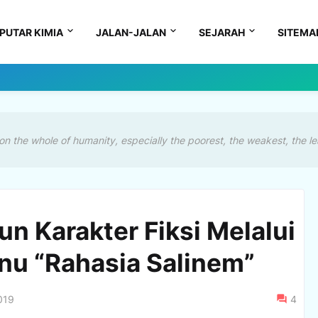
PUTAR KIMIA
JALAN-JALAN
SEJARAH
SITEMA
on the whole of humanity, especially the poorest, the weakest, the le
n Karakter Fiksi Melalui
snu “Rahasia Salinem”
019
4