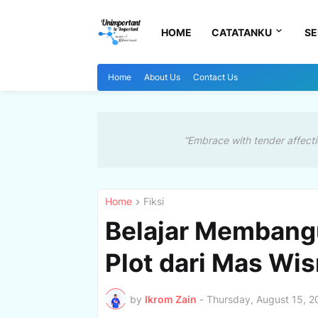
HOME
CATATANKU
SE
Home
About Us
Contact Us
“Embrace with tender affecti
Home
Fiksi
Belajar Membangu
Plot dari Mas Wi
by
Ikrom Zain
-
Thursday, August 15, 2