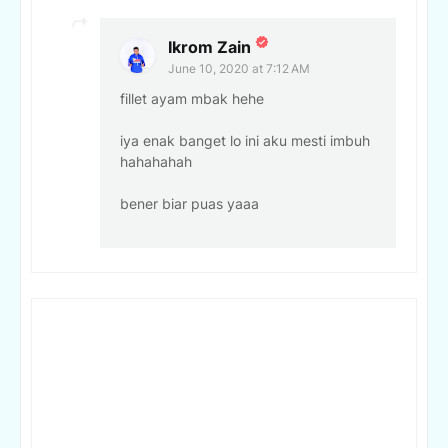
Ikrom Zain
June 10, 2020 at 7:12 AM
fillet ayam mbak hehe
iya enak banget lo ini aku mesti imbuh
hahahahah
bener biar puas yaaa