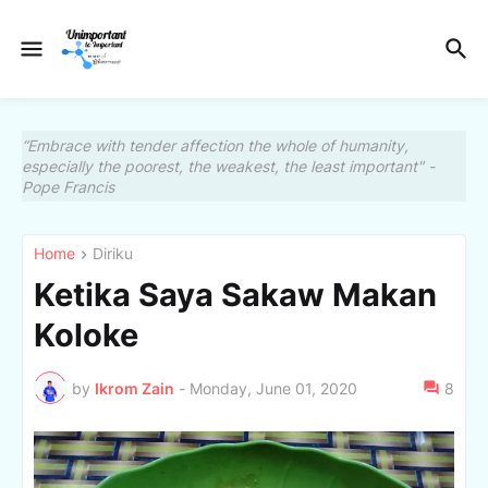
“Embrace with tender affection the whole of humanity,
especially the poorest, the weakest, the least important" -
Pope Francis
Home
Diriku
Ketika Saya Sakaw Makan
Koloke
by
Ikrom Zain
-
Monday, June 01, 2020
8