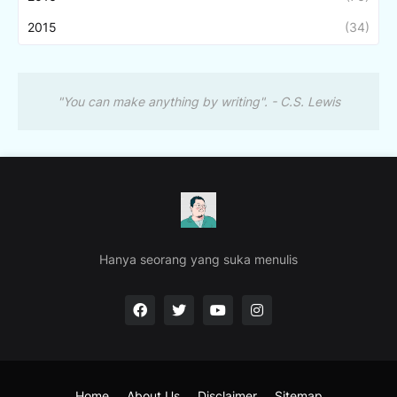
2015
(34)
"You can make anything by writing". - C.S. Lewis
Hanya seorang yang suka menulis
Home
About Us
Disclaimer
Sitemap