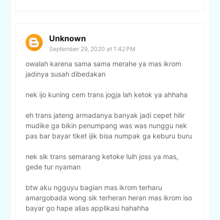
Unknown
September 29, 2020 at 1:42 PM
owalah karena sama sama merahe ya mas ikrom
jadinya susah dibedakan
nek ijo kuning cem trans jogja lah ketok ya ahhaha
eh trans jateng armadanya banyak jadi cepet hilir
mudike ga bikin penumpang was was nunggu nek
pas bar bayar tiket ijik bisa numpak ga keburu buru
nek sik trans semarang ketoke luih joss ya mas,
gede tur nyaman
btw aku ngguyu bagian mas ikrom terharu
amargobada wong sik terheran heran mas ikrom iso
bayar go hape alias applikasi hahahha