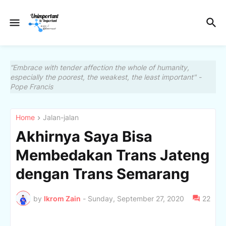
“Embrace with tender affection the whole of humanity,
especially the poorest, the weakest, the least important" -
Pope Francis
Home
Jalan-jalan
Akhirnya Saya Bisa
Membedakan Trans Jateng
dengan Trans Semarang
by
Ikrom Zain
-
Sunday, September 27, 2020
22