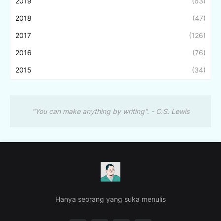
2019
(63)
2018
(47)
2017
(126)
2016
(76)
2015
(34)
"You can make anything by writing". - C.S. Lewis
Hanya seorang yang suka menulis