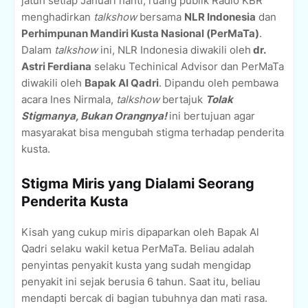
jatuh setiap Januari nanti, ruang publik Radio KBR
menghadirkan
talkshow
bersama
NLR Indonesia
dan
Perhimpunan Mandiri Kusta Nasional (PerMaTa)
.
Dalam
talkshow
ini, NLR Indonesia diwakili oleh
dr.
Astri Ferdiana
selaku Techinical Advisor dan PerMaTa
diwakili oleh
Bapak Al Qadri
. Dipandu oleh pembawa
acara Ines Nirmala,
talkshow
bertajuk
Tolak
Stigmanya, Bukan Orangnya!
ini bertujuan agar
masyarakat bisa mengubah stigma terhadap penderita
kusta.
Stigma Miris yang Dialami Seorang
Penderita Kusta
Kisah yang cukup miris dipaparkan oleh Bapak Al
Qadri selaku wakil ketua PerMaTa. Beliau adalah
penyintas penyakit kusta yang sudah mengidap
penyakit ini sejak berusia 6 tahun. Saat itu, beliau
mendapti bercak di bagian tubuhnya dan mati rasa.