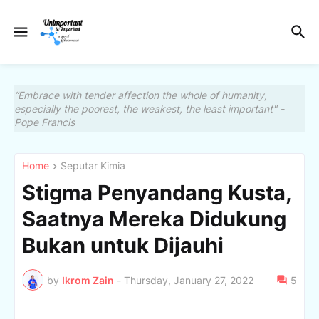
“Embrace with tender affection the whole of humanity,
especially the poorest, the weakest, the least important" -
Pope Francis
Home
Seputar Kimia
Stigma Penyandang Kusta,
Saatnya Mereka Didukung
Bukan untuk Dijauhi
by
Ikrom Zain
-
Thursday, January 27, 2022
5