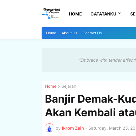
HOME
CATATANKU
SE
Home
About Us
Contact Us
“Embrace with tender affecti
Home
Sejarah
Banjir Demak-Kud
Akan Kembali ata
by
Ikrom Zain
-
Saturday, March 23, 2