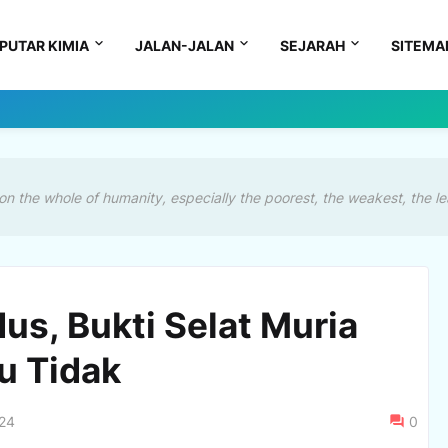
PUTAR KIMIA
JALAN-JALAN
SEJARAH
SITEMA
on the whole of humanity, especially the poorest, the weakest, the le
us, Bukti Selat Muria
u Tidak
024
0