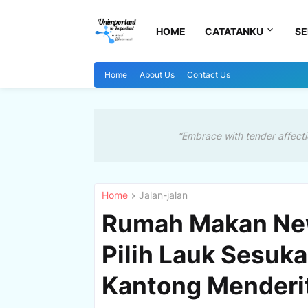
HOME
CATATANKU
SE
Home
About Us
Contact Us
“Embrace with tender affecti
Home
Jalan-jalan
Rumah Makan New
Pilih Lauk Sesuka
Kantong Menderi