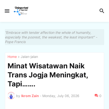
“Embrace with tender affection the whole of humanity,
especially the poorest, the weakest, the least important" -
Pope Francis
Home
Jalan-jalan
Minat Wisatawan Naik
Trans Jogja Meningkat,
Tapi…….
by
Ikrom Zain
-
Monday, July 06, 2026
0