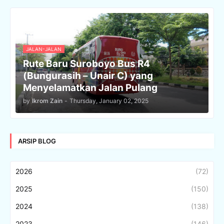
JALAN-JALAN
Rute Baru Suroboyo Bus R4
(Bungurasih – Unair C) yang
Menyelamatkan Jalan Pulang
by
Ikrom Zain
-
Thursday, January 02, 2025
ARSIP BLOG
2026
(72)
2025
(150)
2024
(138)
2023
(146)