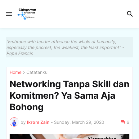
“Embrace with tender affection the whole of humanity,
especially the poorest, the weakest, the least important" -
Pope Francis
Home
Catatanku
Networking Tanpa Skill dan
Komitmen? Ya Sama Aja
Bohong
by
Ikrom Zain
-
Sunday, March 29, 2020
6