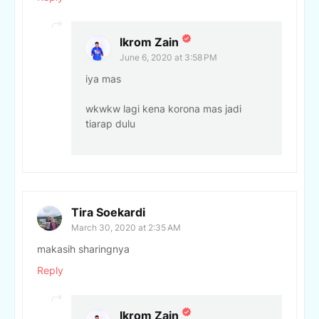
Ikrom Zain
June 6, 2020 at 3:58 PM
iya mas
wkwkw lagi kena korona mas jadi
tiarap dulu
Tira Soekardi
March 30, 2020 at 2:35 AM
makasih sharingnya
Reply
Ikrom Zain