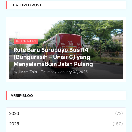
FEATURED POST
JALAN-JALAN
Rute Baru Suroboyo Bus R4
(Bungurasih – Unair C) yang
Menyelamatkan Jalan Pulang
by
Ikrom Zain
-
Thursday, January 02, 2025
ARSIP BLOG
2026
(72)
2025
(150)