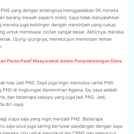
an PNS yang dengan entengnya menggadaikan SK mereka
i barang mewah seperti mobil. Saya tidak menyalahkan
ng mereka juga keblinger dengan meminjam uang cukup
ng untuk membayar cicilan sangat besar. Akhirnya, mereka
desak. Ujung-ujungnya, mereka pun meminjam teman
n.
h dan Peran Pasif Masyarakat dalam Penyelewengan Dana
idak mau jadi PNS. Saya juga ingin memutus rantai PNS
g PNS di lingkungan Kementrian Agama. Ibu saya adalah
he, dan beberapa sepupu yang juga jadi PNS. Jadi,
a diri saya.
agi siapa saja yang ingin menjadi PNS. Beberapa
ru saja lulus juga sering bertukar pandangan dengan saya
ka mereka
izin untuk mengikuti tes CPNS dan mengurus