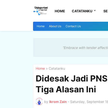
HOME
CATATANKU
SE
Home
About Us
Contact Us
“Embrace with tender affecti
Home
Catatanku
Didesak Jadi PNS
Tiga Alasan Ini
by
Ikrom Zain
-
Saturday, September 1