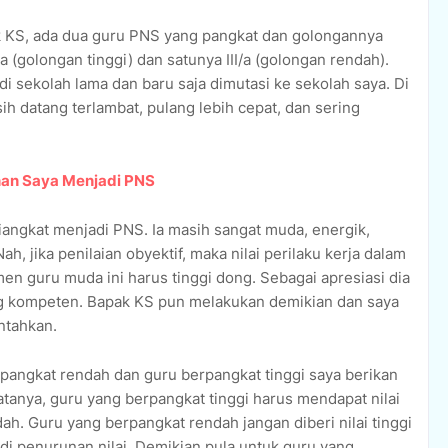
 KS, ada dua guru PNS yang pangkat dan golongannya
a (golongan tinggi) dan satunya III/a (golongan rendah).
di sekolah lama dan baru saja dimutasi ke sekolah saya. Di
sih datang terlambat, pulang lebih cepat, dan sering
nan Saya Menjadi PNS
diangkat menjadi PNS. Ia masih sangat muda, energik,
h, jika penilaian obyektif, maka nilai perilaku kerja dalam
tmen guru muda ini harus tinggi dong. Sebagai apresiasi dia
g kompeten. Bapak KS pun melakukan demikian dan saya
ntahkan.
rpangkat rendah dan guru berpangkat tinggi saya berikan
tanya, guru yang berpangkat tinggi harus mendapat nilai
ah. Guru yang berpangkat rendah jangan diberi nilai tinggi
jadi penurunan nilai. Demikian pula untuk guru yang