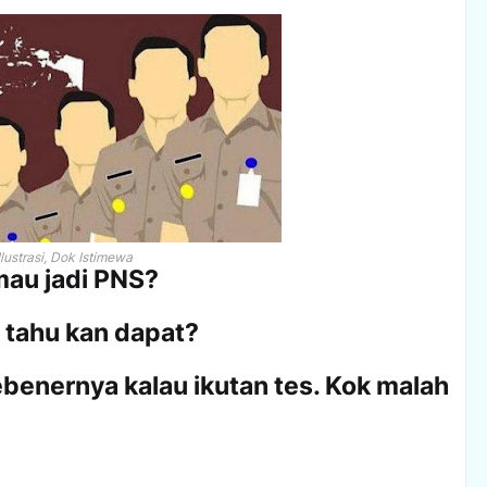
Ilustrasi, Dok Istimewa
mau jadi PNS?
 tahu kan dapat?
ebenernya kalau ikutan tes. Kok malah