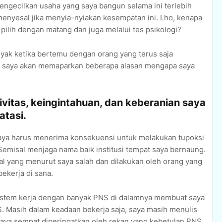
ngecilkan usaha yang saya bangun selama ini terlebih
menyesal jika menyia-nyiakan kesempatan ini. Lho, kenapa
 pilih dengan matang dan juga melalui tes psikologi?
anyak ketika bertemu dengan orang yang terus saja
a saya akan memaparkan beberapa alasan mengapa saya
ivitas, keingintahuan, dan keberanian saya
atasi.
aya harus menerima konsekuensi untuk melakukan tupoksi
emisal menjaga nama baik institusi tempat saya bernaung.
 hal yang menurut saya salah dan dilakukan oleh orang yang
bekerja di sana.
istem kerja dengan banyak PNS di dalamnya membuat saya
. Masih dalam keadaan bekerja saja, saya masih menulis
aya sempat diperingatkan oleh rekan yang kebetulan PNS