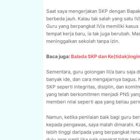
Saat saya mengerjakan SKP dengan Bapak
berbeda jauh. Kalau tak salah yang satu IV/
Guru yang berpangkat IV/a memiliki kasus 
tempat kerja baru, ia tak juga berubah. Ma
meninggalkan sekolah tanpa izin.
Baca juga:
Balada SKP dan Ke(tidak)ingi
Sementara, guru golongan III/a baru saja 
banyak ide, dan cara mengajarnya bagus. Na
SKP seperti integritas, disiplin, dan komi
yang telah berkomitmen menjadi PNS yan
memberi nilai seperti apa yang beliau peri
Namun, ketika penilaian baik bagi guru be
kepada pengawas, saya malah dimarahi. Ka
lebih tinggi daripada yang berpangkat rend
dulu agar nanti jika naik pangkat tidak ter