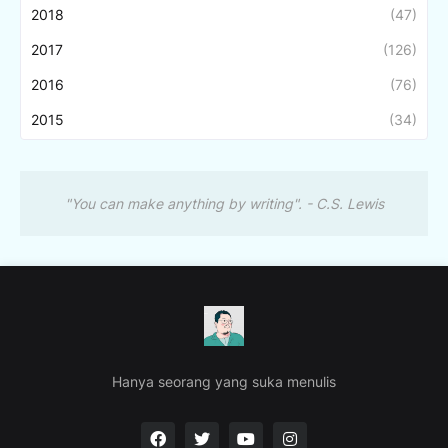
2018
(47)
2017
(126)
2016
(76)
2015
(34)
"You can make anything by writing". - C.S. Lewis
Hanya seorang yang suka menulis