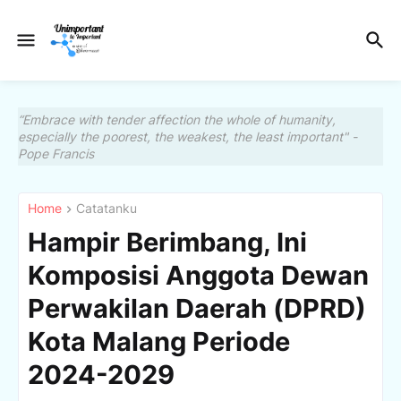
“Embrace with tender affection the whole of humanity,
especially the poorest, the weakest, the least important" -
Pope Francis
Home
Catatanku
Hampir Berimbang, Ini
Komposisi Anggota Dewan
Perwakilan Daerah (DPRD)
Kota Malang Periode
2024-2029