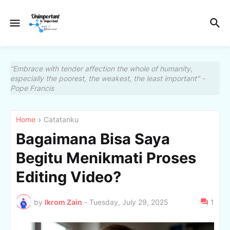
“Embrace with tender affection the whole of humanity,
especially the poorest, the weakest, the least important" -
Pope Francis
Home
Catatanku
Bagaimana Bisa Saya
Begitu Menikmati Proses
Editing Video?
by
Ikrom Zain
-
Tuesday, July 29, 2025
1