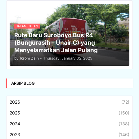
JALAN-JALAN
Rute Baru Suroboyo Bus R4
(Bungurasih – Unair C) yang
Menyelamatkan Jalan Pulang
by
Ikrom Zain
-
Thursday, January 02, 2025
ARSIP BLOG
2026
(72)
2025
(150)
2024
(138)
2023
(146)