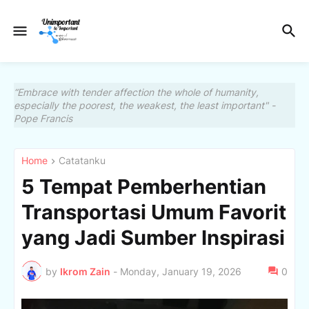
“Embrace with tender affection the whole of humanity,
especially the poorest, the weakest, the least important" -
Pope Francis
Home
Catatanku
5 Tempat Pemberhentian
Transportasi Umum Favorit
yang Jadi Sumber Inspirasi
by
Ikrom Zain
-
Monday, January 19, 2026
0