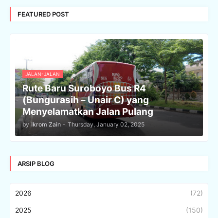
FEATURED POST
JALAN-JALAN
Rute Baru Suroboyo Bus R4
(Bungurasih – Unair C) yang
Menyelamatkan Jalan Pulang
by
Ikrom Zain
-
Thursday, January 02, 2025
ARSIP BLOG
2026
(72)
2025
(150)