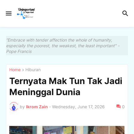
“Embrace with tender affection the whole of humanity,
especially the poorest, the weakest, the least important" -
Pope Francis
Home
Hiburan
Ternyata Mak Tun Tak Jadi
Meninggal Dunia
by
Ikrom Zain
-
Wednesday, June 17, 2026
0