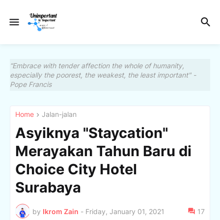
“Embrace with tender affection the whole of humanity,
especially the poorest, the weakest, the least important" -
Pope Francis
Home
Jalan-jalan
Asyiknya "Staycation"
Merayakan Tahun Baru di
Choice City Hotel
Surabaya
by
Ikrom Zain
-
Friday, January 01, 2021
17