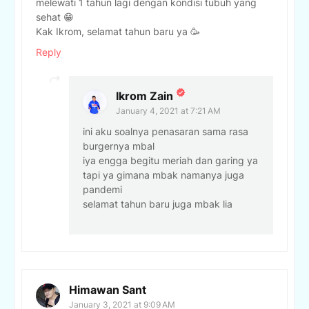
melewati 1 tahun lagi dengan kondisi tubuh yang
sehat 😁
Kak Ikrom, selamat tahun baru ya 🥳
Reply
Ikrom Zain
January 4, 2021 at 7:21 AM
ini aku soalnya penasaran sama rasa
burgernya mbal
iya engga begitu meriah dan garing ya
tapi ya gimana mbak namanya juga
pandemi
selamat tahun baru juga mbak lia
Himawan Sant
January 3, 2021 at 9:09 AM